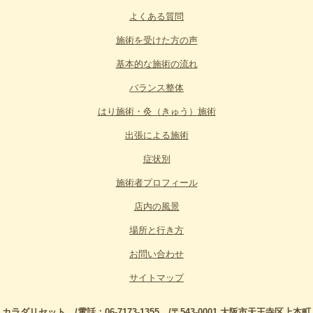
よくある質問
施術を受けた方の声
基本的な施術の流れ
バランス整体
はり施術・灸（きゅう）施術
出張による施術
症状別
施術者プロフィール
店内の風景
場所と行き方
お問い合わせ
サイトマップ
カラダリセット /電話：06-7173-1355 /〒543-0001 大阪市天王寺区上本町