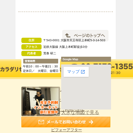
住所
〒543-0001 大阪市天王寺区上本町5-3-14-503
アクセス
近鉄大阪線 大阪上本町駅徒歩3分
代表者
荒巻 研二
午前10：00～午後21：30
定休日／ 火曜日、金曜日
カラダリセットTOPへ
カラダリセットと他店の違い
初めてご利用の方へ
大きな地図で見る
施術料金のご案内
ビフォーアフター