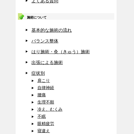
よくある質問
施術について
基本的な施術の流れ
バランス整体
はり施術・灸（きゅう）施術
出張による施術
症状別
肩こり
自律神経
腰痛
生理不順
冷え、むくみ
不眠
眼精疲労
寝違え