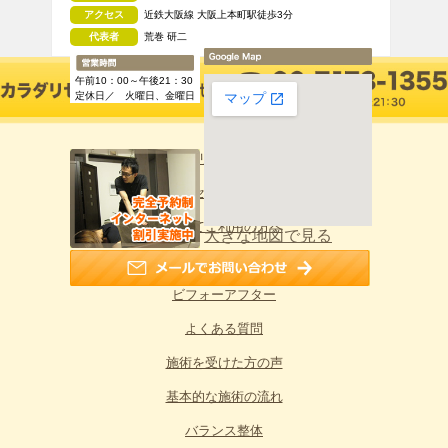
アクセス
近鉄大阪線 大阪上本町駅徒歩3分
代表者
荒巻 研二
午前10：00～午後21：30
定休日／ 火曜日、金曜日
カラダリセットTOPへ
カラダリセットと他店の違い
初めてご利用の方へ
大きな地図で見る
施術料金のご案内
ビフォーアフター
よくある質問
施術を受けた方の声
基本的な施術の流れ
バランス整体