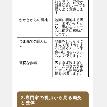
前を見る。背骨が
自然なS字カーブを
描くよう意識しま
す。
かかとからの着地
地面に着地する際
は、まずかかとか
ら。重心をスムー
ズに前方に移動さ
せます。
つま先での蹴り出
地面をしっかりつ
し
ま先で蹴り出すよ
うに歩くと、下半
身の筋肉をバラン
スよく使えます。
適切な歩幅
広すぎず狭すぎな
い、ご自身の身長
に合った自然な歩
幅を意識します。
2.専門家の視点から見る鍼灸
と整体