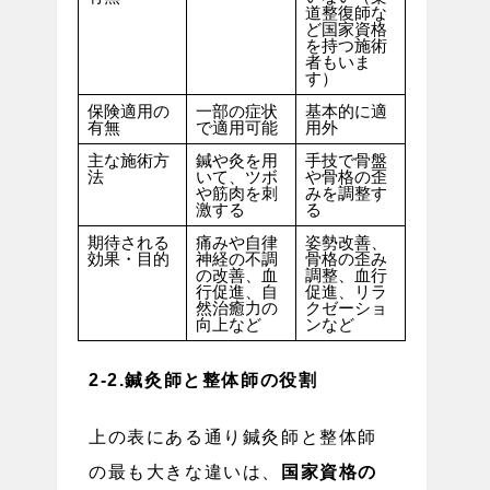
道整復師な
ど国家資格
を持つ施術
者もいま
す）
保険適用の
一部の症状
基本的に適
有無
で適用可能
用外
主な施術方
鍼や灸を用
手技で骨盤
法
いて、ツボ
や骨格の歪
や筋肉を刺
みを調整す
激する
る
期待される
痛みや自律
姿勢改善、
効果・目的
神経の不調
骨格の歪み
の改善、血
調整、血行
行促進、自
促進、リラ
然治癒力の
クゼーショ
向上など
ンなど
2-2.鍼灸師と整体師の役割
上の表にある通り鍼灸師と整体師
の最も大きな違いは、
国家資格の