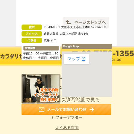
住所
〒543-0001 大阪市天王寺区上本町5-3-14-503
アクセス
近鉄大阪線 大阪上本町駅徒歩3分
代表者
荒巻 研二
午前10：00～午後21：30
定休日／ 火曜日、金曜日
カラダリセットTOPへ
カラダリセットと他店の違い
初めてご利用の方へ
大きな地図で見る
施術料金のご案内
ビフォーアフター
よくある質問