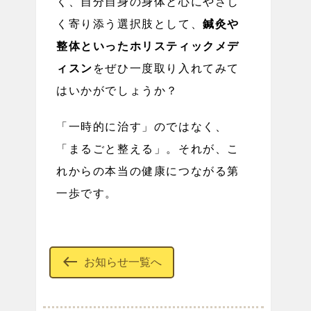
く、自分自身の身体と心にやさし
く寄り添う選択肢として、
鍼灸や
整体といったホリスティックメデ
ィスン
をぜひ一度取り入れてみて
はいかがでしょうか？
「一時的に治す」のではなく、
「まるごと整える」。それが、こ
れからの本当の健康につながる第
一歩です。
west
お知らせ一覧へ