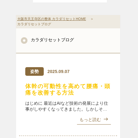
大阪市天王寺区の整体 カラダリセットHOME
＞
カラダリセットブログ
カラダリセットブログ
姿勢
2025.09.07
体幹の可動性を高めて腰痛・頭
痛を改善する方法
はじめに 最近はAIなど技術の発展により仕
事がしやすくなってきました。しかしその
分、仕事をする時間が増えてきているよう
east
もっと読む
に感じます。デスクワークやスマホ時間の
増加により「体幹の硬さ」が腰痛や頭痛を
引き起こす原因になることが […]