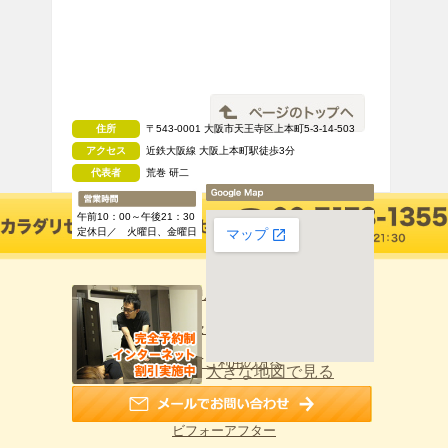
住所
〒543-0001 大阪市天王寺区上本町5-3-14-503
アクセス
近鉄大阪線 大阪上本町駅徒歩3分
代表者
荒巻 研二
午前10：00～午後21：30
定休日／ 火曜日、金曜日
カラダリセットTOPへ
カラダリセットと他店の違い
初めてご利用の方へ
大きな地図で見る
施術料金のご案内
ビフォーアフター